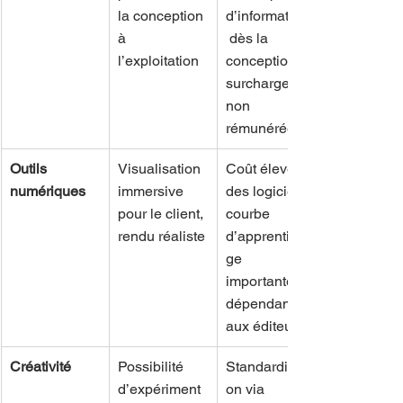
la conception 
d’informations
à 
 dès la 
l’exploitation
conception, 
surcharge 
non 
rémunérée
Outils 
Visualisation 
Coût élevé 
numériques
immersive 
des logiciels, 
pour le client, 
courbe 
rendu réaliste
d’apprentissa
ge 
importante, 
dépendance 
aux éditeurs
Créativité
Possibilité 
Standardisati
d’expériment
on via 