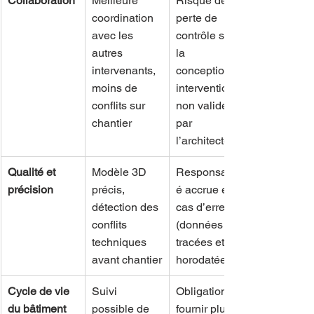
Collaboration
Meilleure 
Risque de 
coordination 
perte de 
avec les 
contrôle sur 
autres 
la 
intervenants, 
conception, 
moins de 
interventions 
conflits sur 
non validées 
chantier
par 
l’architecte
Qualité et 
Modèle 3D 
Responsabilit
précision
précis, 
é accrue en 
détection des 
cas d’erreur 
conflits 
(données 
techniques 
tracées et 
avant chantier
horodatées)
Cycle de vie 
Suivi 
Obligation de 
du bâtiment
possible de 
fournir plus 