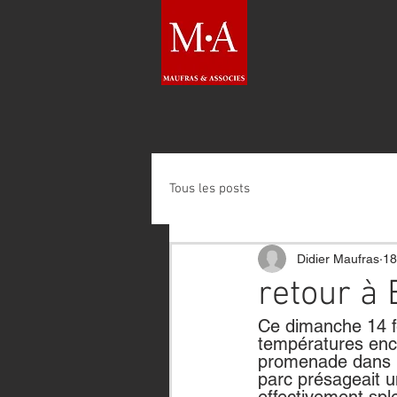
Tous les posts
Didier Maufras
18
retour à 
Ce dimanche 14 fév
températures enco
promenade dans un
parc présageait un