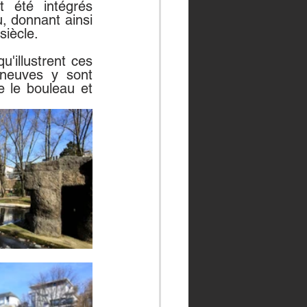
 été intégrés 
 donnant ainsi 
siècle.
u'illustrent ces 
 neuves y sont 
 le bouleau et 