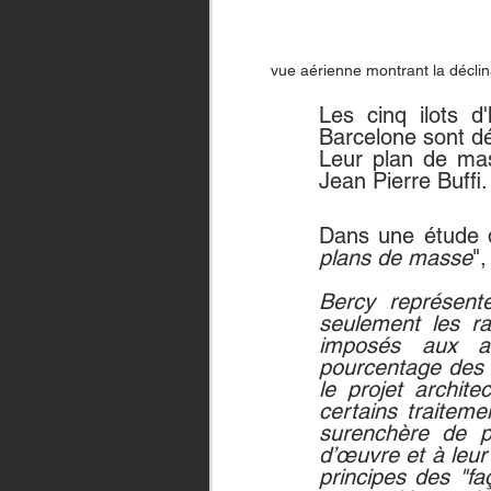
vue aérienne montrant la déclin
Les cinq ilots d
Barcelone sont déf
Leur plan de mas
Jean Pierre Buffi.
Dans une étude d
plans de masse
"
Bercy représent
seulement les ra
imposés aux arc
pourcentage des p
le projet archit
certains traitemen
surenchère de p
d’œuvre et à leur
principes des "fa