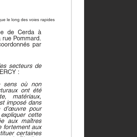
que le long des voies rapides
que de Cerda à 
la rue Pommard. 
coordonnés par 
es secteurs de 
 BERCY :
e sens où non 
turaux ont été 
e, matériaux, 
est imposé dans 
e d’œuvre pour 
expliquer cette 
e aux maîtres 
e fortement aux 
tuer certaines 