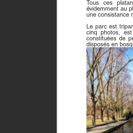
Tous ces platan
évidemment au pl
une consistance r
Le parc est tripart
cinq photos, est
constituées de p
disposés en bosq