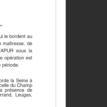
on
i le bordent au 
 maîtresse, de 
'APUR sous la 
e opération est 
e période.
orde la Seine à 
celle du Champ 
la présence de 
rand, Leugas, 