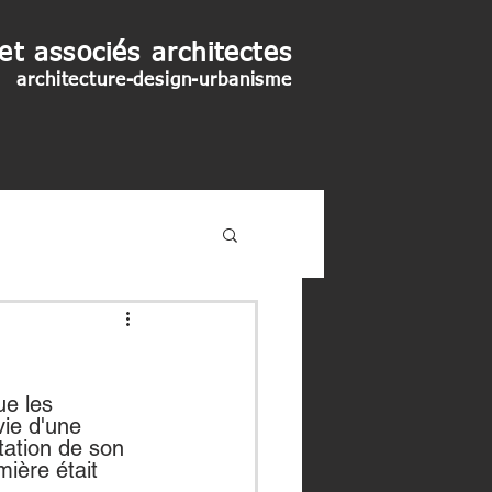
et associés architectes
architecture-design-urbanisme
ue les 
ie d'une 
tation de son 
ière était 