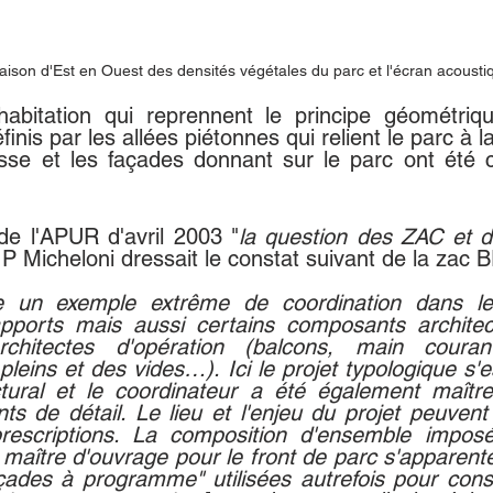
aison d'Est en Ouest des densités végétales du parc et l'écran acousti
'habitation qui reprennent le principe géométri
inis par les allées piétonnes qui relient le parc à 
se et les façades donnant sur le parc ont été 
e l'APUR d'avril 2003 "
la question des ZAC et d
, P Micheloni dressait le constat suivant de la zac
e un exemple extrême de coordination dans l
pports mais aussi certains composants architec
hitectes d'opération (balcons, main courant
leins et des vides…). Ici le projet typologique s'
ectural et le coordinateur a été également maîtr
ts de détail. Le lieu et l'enjeu du projet peuvent 
rescriptions. La composition d'ensemble imposé
 maître d'ouvrage pour le front de parc s'apparent
çades à programme" utilisées autrefois pour consti