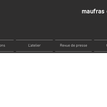
maufras 
ions
L'atelier
Revue de presse