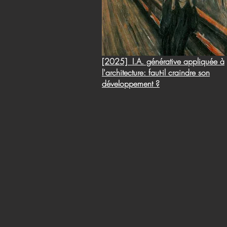
[2025] I.A. générative appliquée à
l'architecture: faut-il craindre son
développement ?