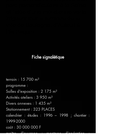
parc perpendiculaire à la Seine
et l’idée d’une méridienne verte
irriguant tout le territoire de la
ville de Boulogne, d’Auteuil à
l’Ile Seguin.
Fiche signalétique
terrain : 15 700 m²
programme :
Salles d’exposition : 2 175 m²
Activités ateliers : 3 950 m²
Divers annexes : 1 435 m²
Stationnement : 323 PLACES
calendrier : études : 1996 – 1998 ; chantier :
1999-2000
coût :
30 000 000
F
maître d’ouvrage : montage d’opération :